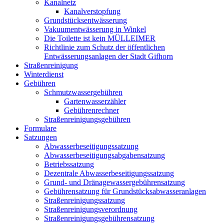
Kanalnetz
Kanalverstopfung
Grundstücksentwässerung
Vakuumentwässerung in Winkel
Die Toilette ist kein MÜLLEIMER
Richtlinie zum Schutz der öffentlichen
Entwässerungsanlagen der Stadt Gifhorn
Straßenreinigung
Winterdienst
Gebühren
Schmutzwassergebühren
Gartenwasserzähler
Gebührenrechner
Straßenreinigungsgebühren
Formulare
Satzungen
Abwasserbeseitigungssatzung
Abwasserbeseitigungsabgabensatzung
Betriebssatzung
Dezentrale Abwasserbeseitigungssatzung
Grund- und Dränagewassergebührensatzung
Gebührensatzung für Grundstücksabwasseranlagen
Straßenreinigungssatzung
Straßenreinigungsverordnung
Straßenreinigungsgebührensatzung