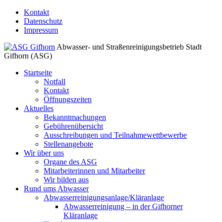
↓
Kontakt
Zum
Datenschutz
Inhalt
Impressum
Abwasser- und Straßenreinigungsbetrieb Stadt
Gifhorn (ASG)
Startseite
Notfall
Kontakt
Öffnungszeiten
Aktuelles
Bekanntmachungen
Gebührenübersicht
Ausschreibungen und Teilnahmewettbewerbe
Stellenangebote
Wir über uns
Organe des ASG
Mitarbeiterinnen und Mitarbeiter
Wir bilden aus
Rund ums Abwasser
Abwasserreinigungsanlage/Kläranlage
Abwasserreinigung – in der Gifhorner
Kläranlage