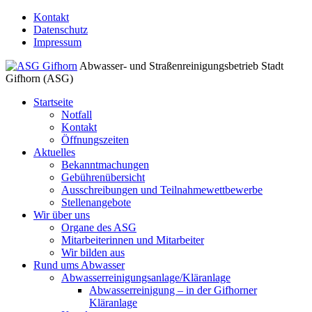
↓
Kontakt
Zum
Datenschutz
Inhalt
Impressum
Abwasser- und Straßenreinigungsbetrieb Stadt
Gifhorn (ASG)
Startseite
Notfall
Kontakt
Öffnungszeiten
Aktuelles
Bekanntmachungen
Gebührenübersicht
Ausschreibungen und Teilnahmewettbewerbe
Stellenangebote
Wir über uns
Organe des ASG
Mitarbeiterinnen und Mitarbeiter
Wir bilden aus
Rund ums Abwasser
Abwasserreinigungsanlage/Kläranlage
Abwasserreinigung – in der Gifhorner
Kläranlage