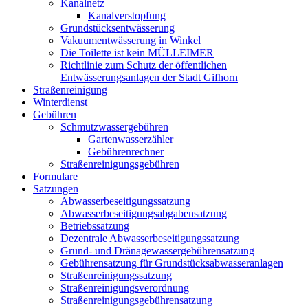
Kanalnetz
Kanalverstopfung
Grundstücksentwässerung
Vakuumentwässerung in Winkel
Die Toilette ist kein MÜLLEIMER
Richtlinie zum Schutz der öffentlichen
Entwässerungsanlagen der Stadt Gifhorn
Straßenreinigung
Winterdienst
Gebühren
Schmutzwassergebühren
Gartenwasserzähler
Gebührenrechner
Straßenreinigungsgebühren
Formulare
Satzungen
Abwasserbeseitigungssatzung
Abwasserbeseitigungsabgabensatzung
Betriebssatzung
Dezentrale Abwasserbeseitigungssatzung
Grund- und Dränagewassergebührensatzung
Gebührensatzung für Grundstücksabwasseranlagen
Straßenreinigungssatzung
Straßenreinigungsverordnung
Straßenreinigungsgebührensatzung