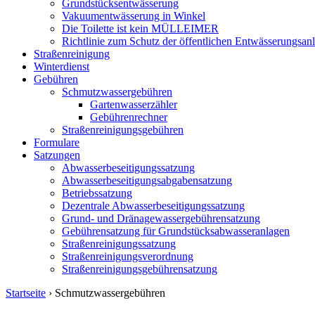
Grundstücksentwässerung
Vakuumentwässerung in Winkel
Die Toilette ist kein MÜLLEIMER
Richtlinie zum Schutz der öffentlichen Entwässerungsanl
Straßenreinigung
Winterdienst
Gebühren
Schmutzwassergebühren
Gartenwasserzähler
Gebührenrechner
Straßenreinigungsgebühren
Formulare
Satzungen
Abwasserbeseitigungssatzung
Abwasserbeseitigungsabgabensatzung
Betriebssatzung
Dezentrale Abwasserbeseitigungssatzung
Grund- und Dränagewassergebührensatzung
Gebührensatzung für Grundstücksabwasseranlagen
Straßenreinigungssatzung
Straßenreinigungsverordnung
Straßenreinigungsgebührensatzung
Startseite
›
Schmutzwassergebühren