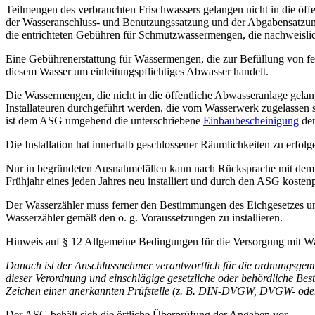
Teilmengen des verbrauchten Frischwassers gelangen nicht in die ö
der Wasseranschluss- und Benutzungssatzung und der Abgabensatzun
die entrichteten Gebühren für Schmutzwassermengen, die nachweislich n
Eine Gebührenerstattung für Wassermengen, die zur Befüllung von fest
diesem Wasser um einleitungspflichtiges Abwasser handelt.
Die Wassermengen, die nicht in die öffentliche Abwasseranlage gelan
Installateuren durchgeführt werden, die vom Wasserwerk zugelassen s
ist dem ASG umgehend die unterschriebene
Einbaubescheinigung
der
Die Installation hat innerhalb geschlossener Räumlichkeiten zu erfol
Nur in begründeten Ausnahmefällen kann nach Rücksprache mit dem 
Frühjahr eines jeden Jahres neu installiert und durch den ASG koste
Der Wasserzähler muss ferner den Bestimmungen des Eichgesetzes und
Wasserzähler gemäß den o. g. Voraussetzungen zu installieren.
Hinweis auf § 12 Allgemeine Bedingungen für die Versorgung mit 
Danach ist der Anschlussnehmer verantwortlich für die ordnungsgem
dieser Verordnung und einschlägige gesetzliche oder behördliche Be
Zeichen einer anerkannten Prüfstelle (z. B. DIN-DVGW, DVGW- ode
Der ASG behält sich die örtliche Überprüfung der Angaben vor.