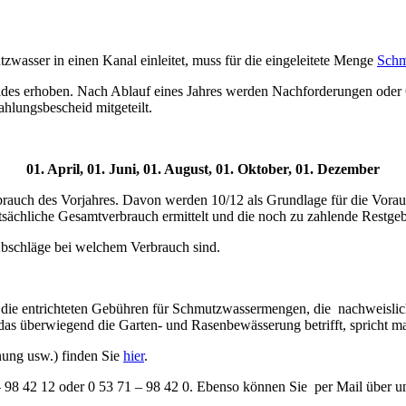
asser in einen Kanal einleitet, muss für die eingeleitete Menge
Schm
es erhoben. Nach Ablauf eines Jahres werden Nachforderungen oder G
hlungsbescheid mitgeteilt.
01. April, 01. Juni, 01. August, 01. Oktober, 01. Dezember
rauch des Vorjahres. Davon werden 10/12 als Grundlage für die Voraus
tsächliche Gesamtverbrauch ermittelt und die noch zu zahlende Restgeb
bschläge bei welchem Verbrauch sind.
 entrichteten Gebühren für Schmutzwassermengen, die nachweislich nic
 das überwiegend die Garten- und Rasenbewässerung betrifft, spricht m
ng usw.) finden Sie
hier
.
– 98 42 12 oder 0 53 71 – 98 42 0. Ebenso können Sie per Mail über u