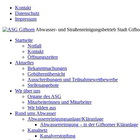
↓
Kontakt
Zum
Datenschutz
Inhalt
Impressum
Abwasser- und Straßenreinigungsbetrieb Stadt Gifh
Startseite
Notfall
Kontakt
Öffnungszeiten
Aktuelles
Bekanntmachungen
Gebührenübersicht
Ausschreibungen und Teilnahmewettbewerbe
Stellenangebote
Wir über uns
Organe des ASG
Mitarbeiterinnen und Mitarbeiter
Wir bilden aus
Rund ums Abwasser
Abwasserreinigungsanlage/Kläranlage
Abwasserreinigung – in der Gifhorner Kläranlage
Kanalnetz
Kanalverstopfung