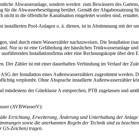
ffentliche Abwasseranlage, sondern werden zum Bewässern des Gartens,
g für die Abwasserbeseitigung berührt. Gemäß der Abgabensatzung f
icht in die öffentliche Kanalisation eingeleitet worden sind, erstattet.
 installierten Pool-Anlagen o. ä. dienen, ist in Abstimmung mit der un
gen, sind durch einen Wasserzähler nachzuweisen. Die Installation (na
ind. Nur so ist eine Gefährdung der häuslichen Trinkwasseranlage und
 ausführenden Installationsfirma oder eine Rechnungskopie über den E
gen. Der Zähler ist mit einer dauerhaften Verbindung im Verlauf der Zu
ASG der Installation eines Außenwasserzählers zugestimmt werden. D
npflichtig verplombt. Ohne Absprache installierte Außenwasserzähler 
 mindestens der Güteklasse A entsprechen, PTB zugelassen und amtlich
Wasser (AVBWasserV):
äße Errichtung, Erweiterung, Änderung und Unterhaltung der Anlage 
stimmungen sowie die anerkannten Regeln der Technik sind zu beachten
r GS-Zeichen) tragen.