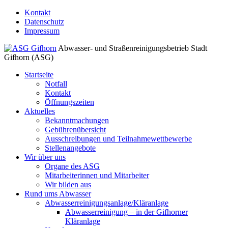
↓
Kontakt
Zum
Datenschutz
Inhalt
Impressum
Abwasser- und Straßenreinigungsbetrieb Stadt
Gifhorn (ASG)
Startseite
Notfall
Kontakt
Öffnungszeiten
Aktuelles
Bekanntmachungen
Gebührenübersicht
Ausschreibungen und Teilnahmewettbewerbe
Stellenangebote
Wir über uns
Organe des ASG
Mitarbeiterinnen und Mitarbeiter
Wir bilden aus
Rund ums Abwasser
Abwasserreinigungsanlage/Kläranlage
Abwasserreinigung – in der Gifhorner
Kläranlage