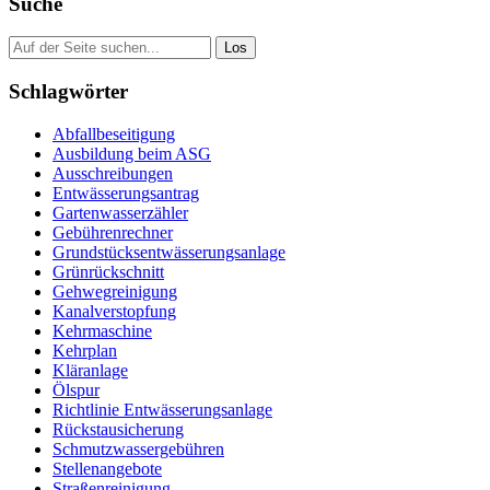
Suche
Suche
nach:
Schlagwörter
Abfallbeseitigung
Ausbildung beim ASG
Ausschreibungen
Entwässerungsantrag
Gartenwasserzähler
Gebührenrechner
Grundstücksentwässerungsanlage
Grünrückschnitt
Gehwegreinigung
Kanalverstopfung
Kehrmaschine
Kehrplan
Kläranlage
Ölspur
Richtlinie Entwässerungsanlage
Rückstausicherung
Schmutzwassergebühren
Stellenangebote
Straßenreinigung