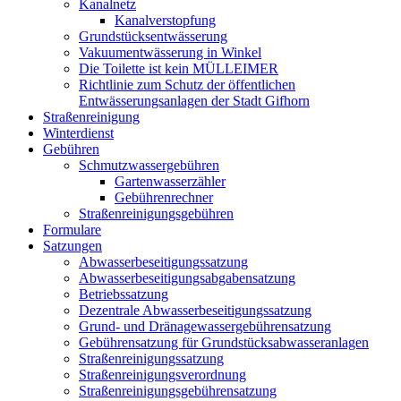
Kanalnetz
Kanalverstopfung
Grundstücksentwässerung
Vakuumentwässerung in Winkel
Die Toilette ist kein MÜLLEIMER
Richtlinie zum Schutz der öffentlichen
Entwässerungsanlagen der Stadt Gifhorn
Straßenreinigung
Winterdienst
Gebühren
Schmutzwassergebühren
Gartenwasserzähler
Gebührenrechner
Straßenreinigungsgebühren
Formulare
Satzungen
Abwasserbeseitigungssatzung
Abwasserbeseitigungsabgabensatzung
Betriebssatzung
Dezentrale Abwasserbeseitigungssatzung
Grund- und Dränagewassergebührensatzung
Gebührensatzung für Grundstücksabwasseranlagen
Straßenreinigungssatzung
Straßenreinigungsverordnung
Straßenreinigungsgebührensatzung