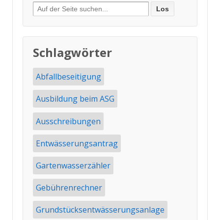
Suche
nach:
Schlagwörter
Abfallbeseitigung
Ausbildung beim ASG
Ausschreibungen
Entwässerungsantrag
Gartenwasserzähler
Gebührenrechner
Grundstücksentwässerungsanlage