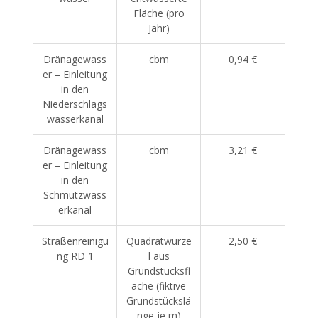
Fläche (pro
Jahr)
Dränagewass
cbm
0,94 €
er – Einleitung
in den
Niederschlags
wasserkanal
Dränagewass
cbm
3,21 €
er – Einleitung
in den
Schmutzwass
erkanal
Straßenreinigu
Quadratwurze
2,50 €
ng RD 1
l aus
Grundstücksfl
äche (fiktive
Grundstückslä
nge je m)