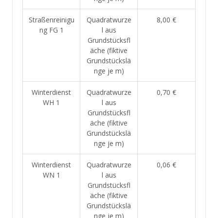
Straßenreinigu
Quadratwurze
8,00 €
ng FG 1
l aus
Grundstücksfl
äche (fiktive
Grundstückslä
nge je m)
Winterdienst
Quadratwurze
0,70 €
WH 1
l aus
Grundstücksfl
äche (fiktive
Grundstückslä
nge je m)
Winterdienst
Quadratwurze
0,06 €
WN 1
l aus
Grundstücksfl
äche (fiktive
Grundstückslä
nge je m)